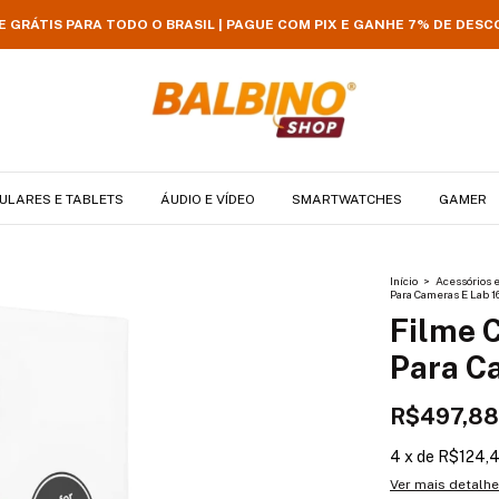
E GRÁTIS PARA TODO O BRASIL | PAGUE COM PIX E GANHE 7% DE DES
ULARES E TABLETS
ÁUDIO E VÍDEO
SMARTWATCHES
GAMER
Início
>
Acessórios 
Para Cameras E Lab 1
Filme C
Para C
R$497,88
4
x
de
R$124,
Ver mais detalh