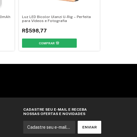
700mAh
Luz LED Bicolor Ulanzi U-Rig – Perfeita
Luz de Led Inflá
para Vídeos e Fotografia
-
26
%
OFF
R$598,77
R$399,39
R
CADASTRE SEU E-MAIL E RECEBA
NOSSAS OFERTAS E NOVIDADES