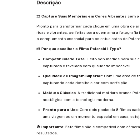
Descrição
🎞️
Capture Suas Memórias em Cores Vibrantes com o F
Pronto para transformar cada clique em uma obra de a
ricas e vibrantes, perfeitas para quem ama a fotografia
o complemento essencial para os entusiastas de Polaro
📸
Por que escolher o Filme Polaroid i-Type?
Compatibilidade Total
: Feito sob medida para sua 
capturada e revelada com qualidade impecável.
Qualidade de Imagem Superior
: Com uma área de fo
capturando cada detalhe e cor com perfeição.
Moldura Clássica
: A tradicional moldura branca Po
nostálgica com a tecnologia moderna.
Pronto para o Uso
: Com dois packs de 8 filmes cad
uma viagem ou um momento especial em casa, esteja
🚫
Importante
: Este filme não é compatível com câmera
resultados.