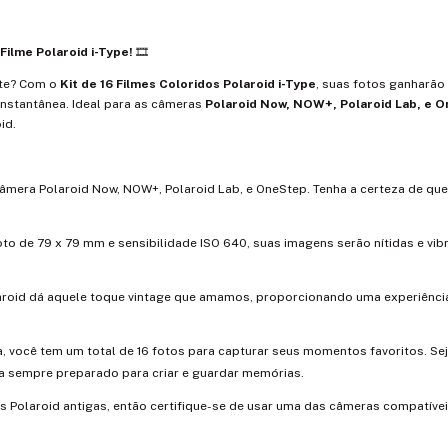
ilme Polaroid i-Type!
🎞️
rte? Com o
Kit de 16 Filmes Coloridos Polaroid i-Type
, suas fotos ganharão
 instantânea. Ideal para as câmeras
Polaroid Now, NOW+, Polaroid Lab, e 
id.
câmera Polaroid Now, NOW+, Polaroid Lab, e OneStep. Tenha a certeza de que
to de 79 x 79 mm e sensibilidade ISO 640, suas imagens serão nítidas e vib
laroid dá aquele toque vintage que amamos, proporcionando uma experiênci
a, você tem um total de 16 fotos para capturar seus momentos favoritos. Se
 sempre preparado para criar e guardar memórias.
s Polaroid antigas, então certifique-se de usar uma das câmeras compatíve