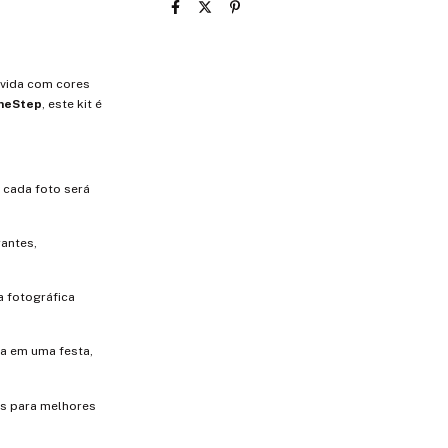
 vida com cores
OneStep
, este kit é
 cada foto será
rantes,
a fotográfica
ja em uma festa,
is para melhores