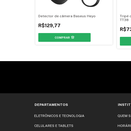
Tubo De Ar
Detector de câmera Baseus Heyo
Tripé 
TT38
R$129,77
R$7
COMPRAR
DEPARTAMENTOS
INSTI
ELETRÔNICOS E TECNOLOGIA
QUEM 
CELULARES E TABLETS
HORÁRI