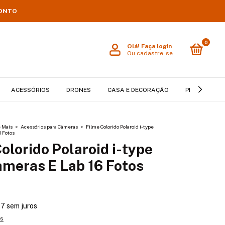
CONTO
0
Olá!
Faça login
Ou cadastre-se
ACESSÓRIOS
DRONES
CASA E DECORAÇÃO
PET
BEB
e Mais
>
Acessórios para Câmeras
>
Filme Colorido Polaroid i-type
6 Fotos
olorido Polaroid i-type
ameras E Lab 16 Fotos
47
sem juros
es