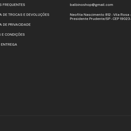
S FREQUENTES
balbinoshop@gmail.com
CA DE TROCAS E DEVOLUÇÕES
Neofita Nascimento 812 - Vila Rosa -
Presidente Prudente/SP - CEP 1902
A DE PRIVACIDADE
 E CONDIÇÕES
E ENTREGA