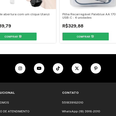
de abertura com um clique Ulanzi
Pilha Recarregável Paleblue AA 1
USB-C - 4 unidades
39,79
R$329,88
TUCIONAL
CONTATO
SOMOS
551839162010
O DE ATENDIMENTO
WhatsApp (18) 3916-2010