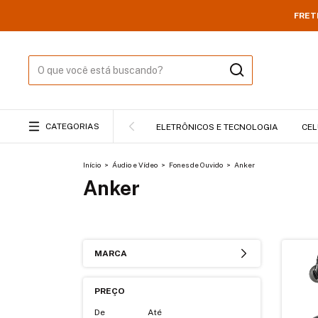
FRET
CATEGORIAS
ELETRÔNICOS E TECNOLOGIA
CEL
Início
>
Áudio e Vídeo
>
Fones de Ouvido
>
Anker
Anker
MARCA
PREÇO
De
Até