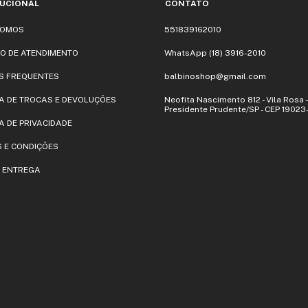
TUCIONAL
CONTATO
SOMOS
551839162010
O DE ATENDIMENTO
WhatsApp (18) 3916-2010
S FREQUENTES
balbinoshop@gmail.com
CA DE TROCAS E DEVOLUÇÕES
Neofita Nascimento 812 - Vila Rosa -
Presidente Prudente/SP - CEP 1902
A DE PRIVACIDADE
 E CONDIÇÕES
E ENTREGA