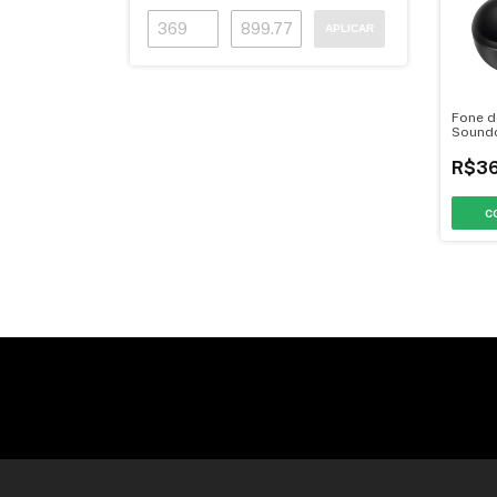
APLICAR
Fone d
Soundc
R$36