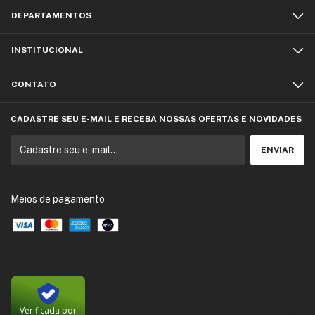
DEPARTAMENTOS
INSTITUCIONAL
CONTATO
CADASTRE SEU E-MAIL E RECEBA NOSSAS OFERTAS E NOVIDADES
Meios de pagamento
Verificada por