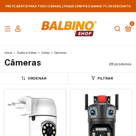
FRETE GRÁTIS PARA TODO O BRASIL | PAGUE COM PIX E GANHE 7% DE DESCONTO
0
Início
>
Áudio e Vídeo
>
Vídeo
>
Câmeras
Câmeras
28 produtos
ORDENAR
FILTRAR