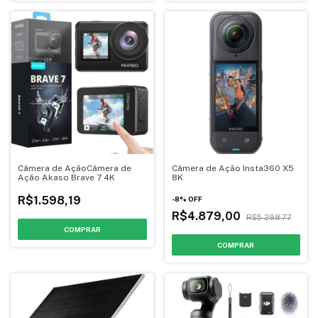
Câmera de AçãoCâmera de
Câmera de Ação Insta360 X5
Ação Akaso Brave 7 4K
8K
R$1.598,19
-
8
%
OFF
R$4.879,00
R$5.298,77