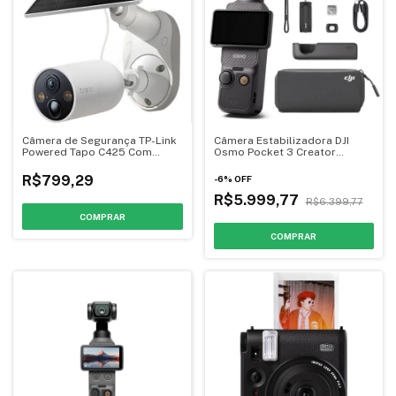
Câmera de Segurança TP-Link
Câmera Estabilizadora DJI
Powered Tapo C425 Com
Osmo Pocket 3 Creator
Painel Solar
Combo
R$799,29
-
6
%
OFF
R$5.999,77
R$6.399,77