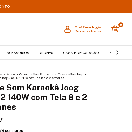
CONTO
0
Olá!
Faça login
Ou cadastre-se
ACESSÓRIOS
DRONES
CASA E DECORAÇÃO
PET
BEB
eo
>
Áudio
>
Caixas de Som Bluetooth
>
Caixa de Som Joog
>
 Joog Shell S2 140W com Tela 8 e 2 Microfones
de Som Karaokê Joog
S2 140W com Tela 8 e 2
ones
7
98
sem juros