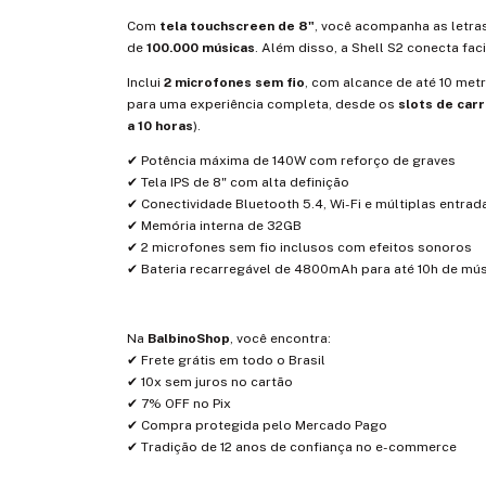
Com
tela touchscreen de 8"
, você acompanha as letra
de
100.000 músicas
. Além disso, a Shell S2 conecta fac
Inclui
2 microfones sem fio
, com alcance de até 10 met
para uma experiência completa, desde os
slots de ca
a 10 horas
).
✔ Potência máxima de 140W com reforço de graves
✔ Tela IPS de 8" com alta definição
✔ Conectividade Bluetooth 5.4, Wi-Fi e múltiplas entra
✔ Memória interna de 32GB
✔ 2 microfones sem fio inclusos com efeitos sonoros
✔ Bateria recarregável de 4800mAh para até 10h de mú
Na
BalbinoShop
, você encontra:
✔ Frete grátis em todo o Brasil
✔ 10x sem juros no cartão
✔ 7% OFF no Pix
✔ Compra protegida pelo Mercado Pago
✔ Tradição de 12 anos de confiança no e-commerce