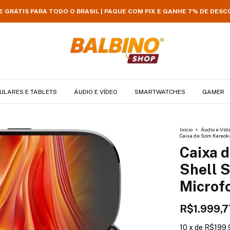
E GRÁTIS PARA TODO O BRASIL | PAGUE COM PIX E GANHE 7% DE DES
ULARES E TABLETS
ÁUDIO E VÍDEO
SMARTWATCHES
GAMER
Início
>
Áudio e Víd
Caixa de Som Karaokê
Caixa 
Shell 
Microf
R$1.999,7
10
x
de
R$199,