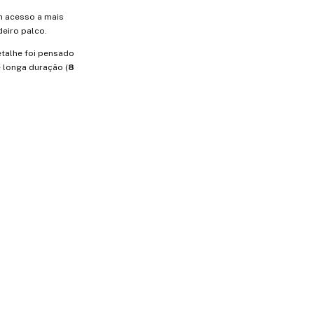
m acesso a mais
eiro palco.
etalhe foi pensado
e longa duração (
8