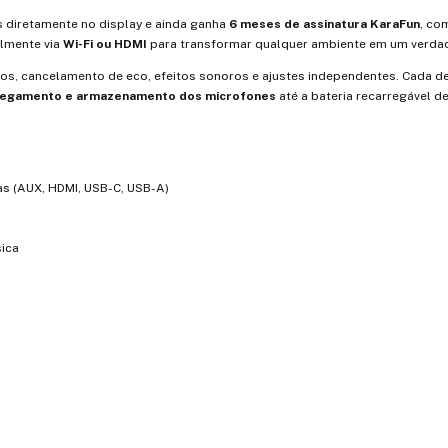
s diretamente no display e ainda ganha
6 meses de assinatura KaraFun
, co
ilmente via
Wi-Fi ou HDMI
para transformar qualquer ambiente em um verdad
ros, cancelamento de eco, efeitos sonoros e ajustes independentes. Cada d
rregamento e armazenamento dos microfones
até a bateria recarregável d
das (AUX, HDMI, USB-C, USB-A)
sica