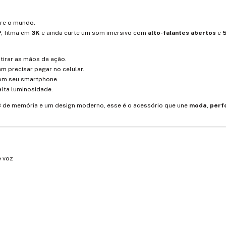
re o mundo.
P
, filma em
3K
e ainda curte um som imersivo com
alto-falantes abertos
e
5
irar as mãos da ação.
 precisar pegar no celular.
com seu smartphone.
alta luminosidade.
B de memória e um design moderno, esse é o acessório que une
moda, perf
 voz