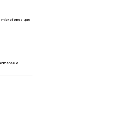
 microfones
que
ormance e