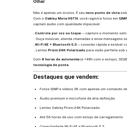
Olhar
Não é apenas um óculos. É seu
novo ponto de vista
sob
Com o
Oakley Meta HSTN
, você registra fotos em
12M
captam áudio com qualidade impecável.
. Controle por voz ou toque
— capture o momento sem t
. Ouça músicas, atenda chamadas e envie mensagens sem
. Wi-Fi 6E + Bluetooth 5.3
— conexão rápida e estável 
. Lentes
Prizm 24K Polarizado
para visão perfeita sob 
Com
8 horas de autonomia
(e +48h com o estojo), 32G
tecnologia de ponta
.
Destaques que vendem:
Fotos 12MP e vídeos 3K com apenas um comando de
Áudio premium e microfone de alta definição
Lentes Oakley Prizm 24K Polarizado
Até 56 horas de uso com estojo de carregamento
Conectividade Wi-Fi 6E e Bluetooth 5.3