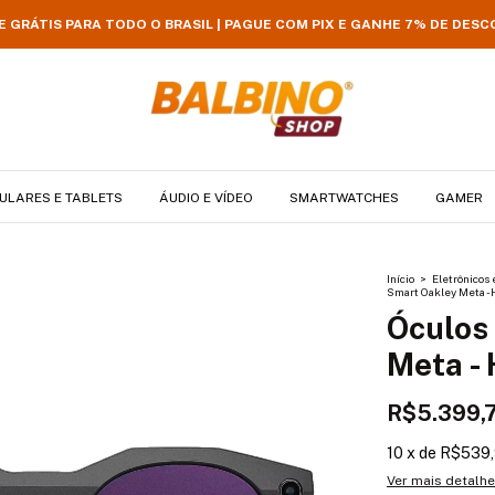
E GRÁTIS PARA TODO O BRASIL | PAGUE COM PIX E GANHE 7% DE DES
ULARES E TABLETS
ÁUDIO E VÍDEO
SMARTWATCHES
GAMER
Início
>
Eletrônicos 
Smart Oakley Meta -
Óculos
Meta -
R$5.399,
10
x
de
R$539
Ver mais detalh