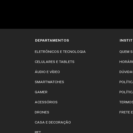
DEPARTAMENTOS
INSTI
ELETRÔNICOS E TECNOLOGIA
QUEM 
CELULARES E TABLETS
HORÁRI
ÁUDIO E VÍDEO
DÚVIDA
SMARTWATCHES
POLÍTI
GAMER
POLÍTIC
ACESSÓRIOS
TERMOS
DRONES
FRETE 
CASA E DECORAÇÃO
PET