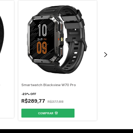
e
Smartwatch Blackview W70 Pro
Exoesqueleto In
X – 800W, IA, 2 
-
23
%
OFF
R$289,77
R$13.899,0
R$377,88
COMPRAR