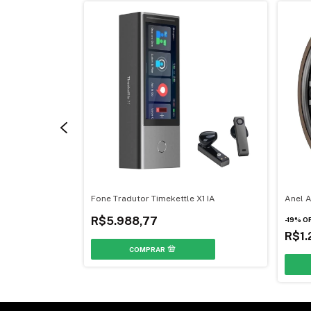
swim 2 Pro AR
Fone Tradutor Timekettle X1 IA
Anel A
R$5.988,77
-
19
%
O
R$1