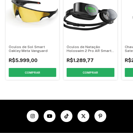
Óculos de Sol Smart
Óculos de Natação
Chav
Oakley Meta Vanguard
Holoswim 2 Pro AR Smart
Sate
Swim Goggles
R$5.999,00
R$1.289,77
R$
COMPRAR