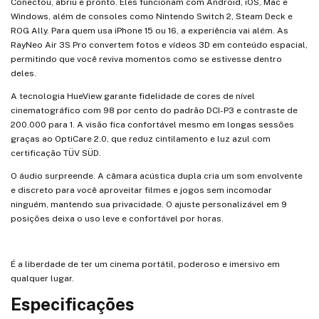
Conectou, abriu e pronto. Eles funcionam com Android, iOS, Mac e
Windows, além de consoles como Nintendo Switch 2, Steam Deck e
ROG Ally. Para quem usa iPhone 15 ou 16, a experiência vai além. As
RayNeo Air 3S Pro convertem fotos e vídeos 3D em conteúdo espacial,
permitindo que você reviva momentos como se estivesse dentro
deles.
A tecnologia HueView garante fidelidade de cores de nível
cinematográfico com 98 por cento do padrão DCI-P3 e contraste de
200.000 para 1. A visão fica confortável mesmo em longas sessões
graças ao OptiCare 2.0, que reduz cintilamento e luz azul com
certificação TÜV SÜD.
O áudio surpreende. A câmara acústica dupla cria um som envolvente
e discreto para você aproveitar filmes e jogos sem incomodar
ninguém, mantendo sua privacidade. O ajuste personalizável em 9
posições deixa o uso leve e confortável por horas.
É a liberdade de ter um cinema portátil, poderoso e imersivo em
qualquer lugar.
Especificações