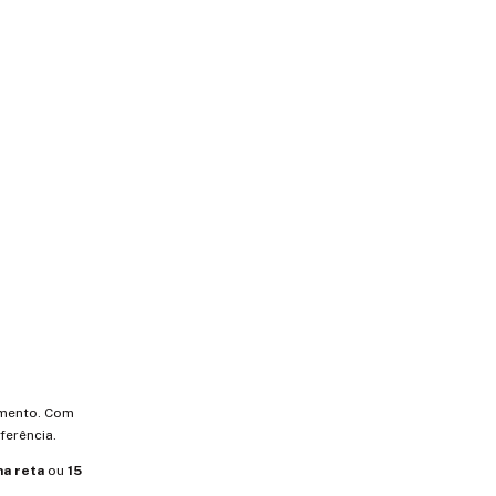
imento. Com
ferência.
ha reta
ou
15