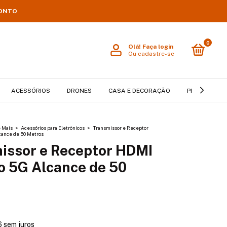
CONTO
0
Olá!
Faça login
Ou cadastre-se
ACESSÓRIOS
DRONES
CASA E DECORAÇÃO
PET
BEB
e Mais
>
Acessórios para Eletrônicos
>
Transmissor e Receptor
ance de 50 Metros
issor e Receptor HDMI
o 5G Alcance de 50
6
sem juros