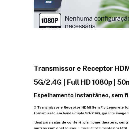
Transmissor e Receptor HDM
5G/2.4G | Full HD 1080p | 50
Espelhamento instantâneo, sem fi
O
Transmissor e Receptor HDMI Sem Fio Lemorele
fo
transmissão em banda dupla 5G/2.4G
, garante
imagem 
Ideal para
salas de conferência, home theaters, centr
metros com obstáculos
. E mais: é totalmente
portátil,