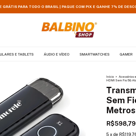
E GRÁTIS PARA TODO O BRASIL | PAGUE COM PIX E GANHE 7% DE DES
ULARES E TABLETS
ÁUDIO E VÍDEO
SMARTWATCHES
GAMER
Início
>
Acessórios 
HDMI Sem Fio 5G Alc
Transm
Sem Fi
Metros
R$598,79
5
x
de
R$119,7