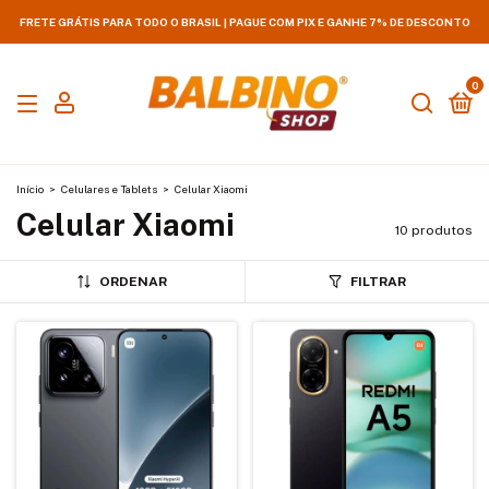
FRETE GRÁTIS PARA TODO O BRASIL | PAGUE COM PIX E GANHE 7% DE DESCONTO
0
Início
>
Celulares e Tablets
>
Celular Xiaomi
Celular Xiaomi
10 produtos
ORDENAR
FILTRAR